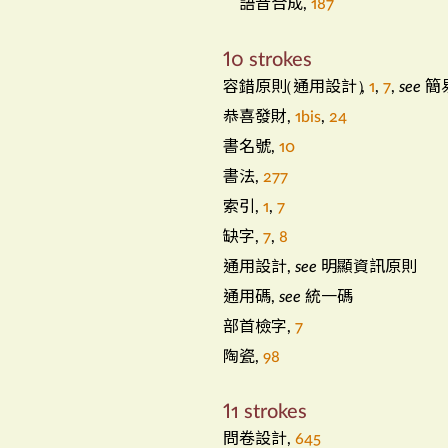
語音合成
,
187
10 strokes
容錯原則
通用設計
簡
（
）
,
1
,
7
,
see
恭喜發財
,
1bis
,
24
書名號
,
10
書法
,
277
索引
,
1
,
7
缺字
,
7
,
8
通用設計
明顯資訊原則
,
see
通用碼
統一碼
,
see
部首檢字
,
7
陶瓷
,
98
11 strokes
問卷設計
,
645