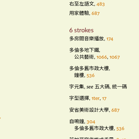
右至左語文
,
483
用家體驗
,
687
6 strokes
多房間音樂播放
,
174
多倫多地下鐵
,
公共藝術
,
1066
,
1067
多倫多舊市政大樓
,
鐘樓
,
536
字元集
五大碼
統一碼
,
see
,
字型選擇
,
1ter
,
17
安省美術設計大學
,
687
7
自鳴鐘
,
304
多倫多舊市政大樓
,
536