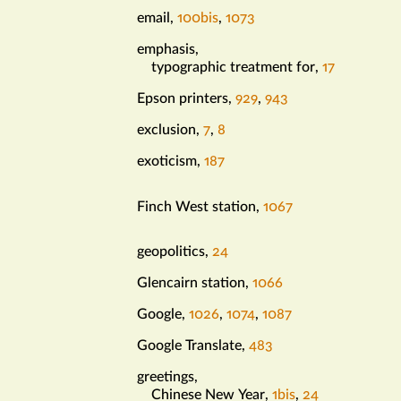
email
,
100bis
,
1073
e
emphasis
,
typographic treatment for
,
17
Epson printers
,
929
,
943
exclusion
,
7
,
8
exoticism
,
187
Finch West station
,
1067
f
geopolitics
,
24
g
Glencairn station
,
1066
Google
,
1026
,
1074
,
1087
Google Translate
,
483
greetings
,
Chinese New Year
,
1bis
,
24