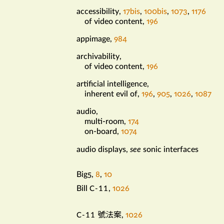
accessibility
,
17bis
,
100bis
,
1073
,
1176
a
of video content
,
196
appimage
,
984
archivability
,
of video content
,
196
artificial intelligence
,
inherent evil of
,
196
,
905
,
1026
,
1087
audio
,
multi-room
,
174
on-board
,
1074
audio displays
,
see
sonic interfaces
Big5
,
8
,
10
b
Bill
,
1026
C-11
號法案
,
1026
c
C-11