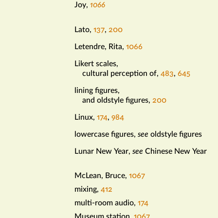
Joy
,
1066
Lato
,
137
,
200
l
Letendre, Rita
,
1066
Likert scales
,
cultural perception of
,
483
,
645
lining figures
,
and oldstyle figures
,
200
Linux
,
174
,
984
lowercase figures
,
see
oldstyle figures
Lunar New Year
,
see
Chinese New Year
McLean, Bruce
,
1067
m
mixing
,
412
multi-room audio
,
174
Museum station
,
1067