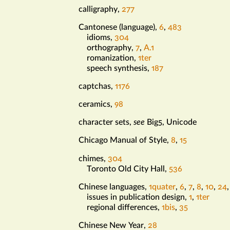
calligraphy
,
277
Cantonese (language)
,
6
,
483
idioms
,
304
orthography
,
7
,
A.1
romanization
,
1ter
speech synthesis
,
187
captchas
,
1176
ceramics
,
98
character sets
,
see
Big5, Unicode
Chicago Manual of Style
,
8
,
15
chimes
,
304
Toronto Old City Hall
,
536
Chinese languages
,
1quater
,
6
,
7
,
8
,
10
,
24
issues in publication design
,
1
,
1ter
regional differences
,
1bis
,
35
Chinese New Year
,
28