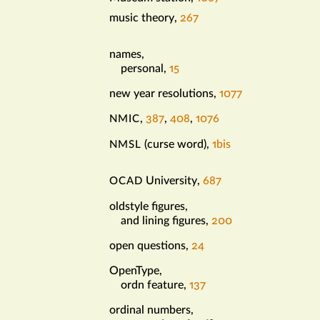
music theory
,
267
names
,
n
personal
,
15
new year resolutions
,
1077
,
387
,
408
,
1076
NMIC
(curse word)
,
1bis
NMSL
University
,
687
OCAD
o
oldstyle figures
,
and lining figures
,
200
open questions
,
24
OpenType
,
ordn feature
,
137
ordinal numbers
,