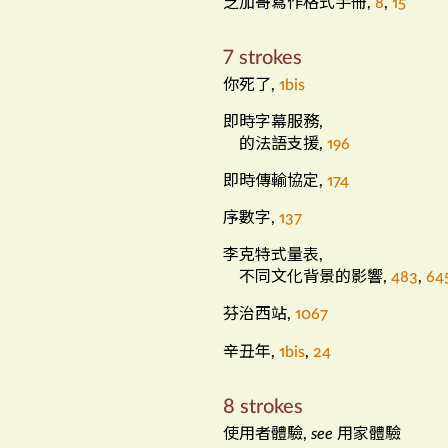
芝加哥寫作格式手冊
,
8
,
15
7 strokes
你死了
,
1bis
即時字幕服務
,
的法語支援
,
196
即時傳輸協定
,
174
序數字
,
137
李克特式量表
,
不同文化背景的影響
,
483
,
64
芬治西站
,
1067
辛丑年
,
1bis
,
24
8 strokes
使用者體驗
用家體驗
,
see