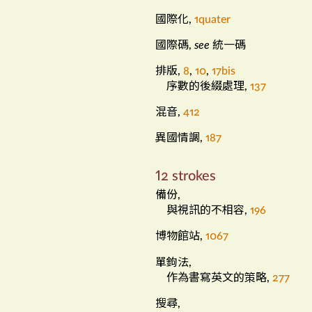
國際化
,
1quater
國際碼
統一碼
,
see
排版
,
8
,
10
,
17bis
序數的後綴處理
,
137
混音
,
412
異國情調
,
187
12 strokes
備份
,
與視訊的不相容
,
196
博物館站
,
1067
單鉤法
,
作為書寫英文的策略
,
277
搜尋
,