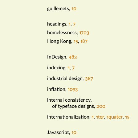
guillemets
,
10
headings
,
1
,
7
h
homelessness
,
1703
Hong Kong
,
15
,
187
InDesign
,
483
i
indexing
,
1
,
7
industrial design
,
387
inflation
,
1093
internal consistency
,
of typeface designs
,
200
internationalization
,
1
,
1ter
,
1quater
,
15
Javascript
,
10
j