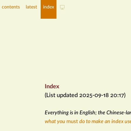
contents
latest
index
Index
(List updated 2025-09-18 20:17)
Everything is in English; the Chinese-la
what you
must
do to make an index use