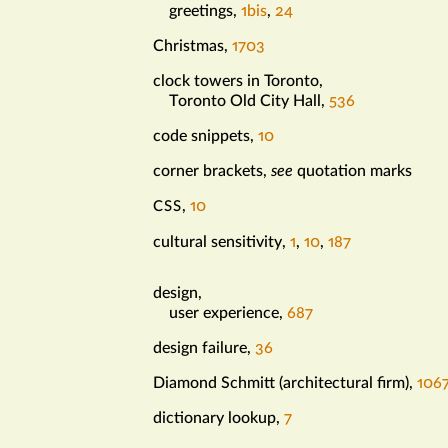
greetings
,
1bis
,
24
Christmas
,
1703
clock towers in Toronto
,
Toronto Old City Hall
,
536
code snippets
,
10
corner brackets
,
see
quotation marks
,
10
CSS
cultural sensitivity
,
1
,
10
,
187
design
,
d
user experience
,
687
design failure
,
36
Diamond Schmitt (architectural firm)
,
106
dictionary lookup
,
7