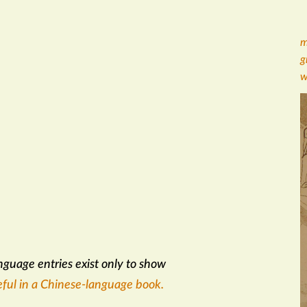
m
g
w
nguage entries exist only to show
ful in a Chinese-language book.