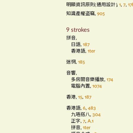
明顯資訊原則
通用設計
（
）
,
1
,
7
,
17
知識產權盗竊
,
905
9 strokes
拼音
,
日語
,
187
香港語
,
1ter
迷惘
,
185
音響
,
多房間音樂播放
,
174
電腦內置
,
1074
香港
,
15
,
187
香港語
,
6
,
483
九唔搭八
,
304
正字
,
7
,
A.1
拼音
,
1ter