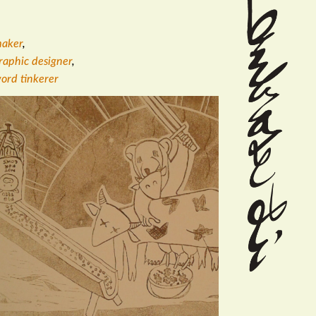
aker
,
raphic designer
,
ord tinkerer