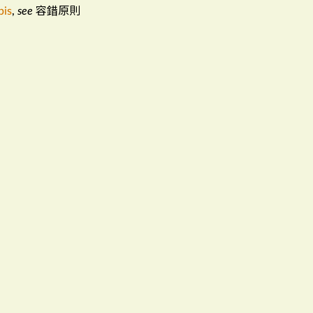
容錯原則
bis
,
see