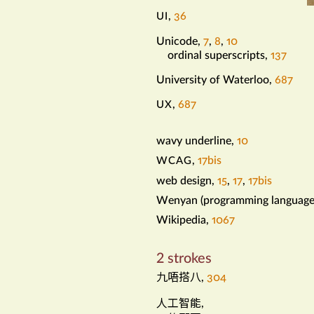
,
36
UI
u
Unicode
,
7
,
8
,
10
ordinal superscripts
,
137
University of Waterloo
,
687
,
687
UX
wavy underline
,
10
w
,
17bis
WCAG
web design
,
15
,
17
,
17bis
Wenyan (programming language
Wikipedia
,
1067
2 strokes
九唔搭八
,
304
人工智能
,