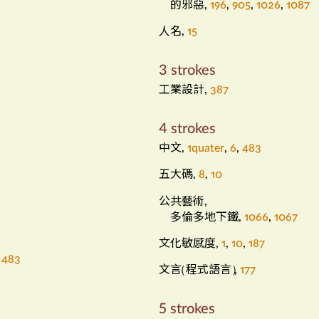
的邪惡
,
196
,
905
,
1026
,
1087
人名
,
15
3 strokes
工業設計
,
387
4 strokes
中文
,
1quater
,
6
,
483
五大碼
,
8
,
10
公共藝術
,
多倫多地下鐵
,
1066
,
1067
文化敏感度
,
1
,
10
,
187
,
483
文言
程式語言
（
）
,
177
5 strokes